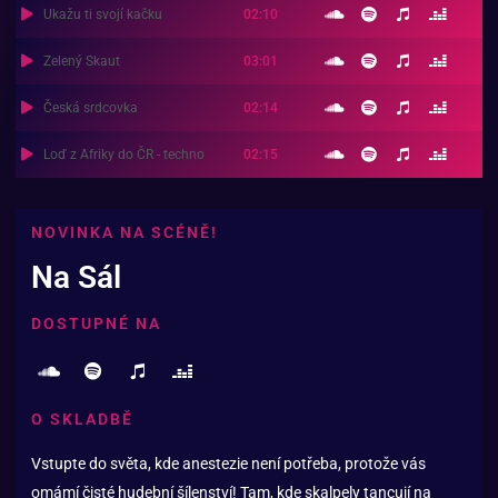
Ukažu ti svojí kačku
02:10
Zelený Skaut
03:01
Česká srdcovka
02:14
Loď z Afriky do ČR - techno
02:15
NOVINKA NA SCÉNĚ!
Na Sál
DOSTUPNÉ NA
O SKLADBĚ
Vstupte do světa, kde anestezie není potřeba, protože vás
omámí čisté hudební šílenství! Tam, kde skalpely tancují na