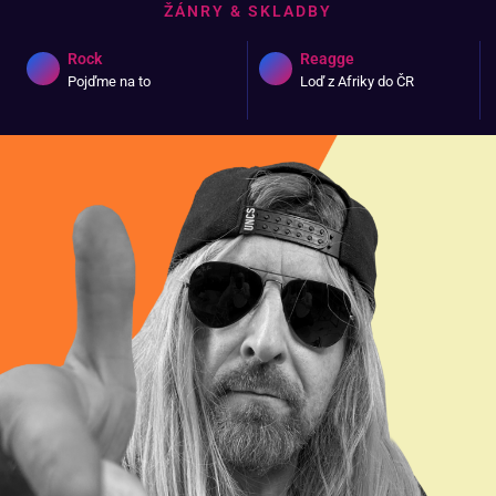
ŽÁNRY & SKLADBY
Rock
Reagge
Pojďme na to
Loď z Afriky do ČR