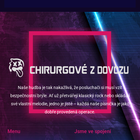
Naše hudba je tak nakažlivá, že posluchači si musí vzít
bezpečnostní brýle. Ať už přetvářejí klasický rock nebo skládají
své vlastní melodie, jedno je jisté – každá naše písnička je jako
dobře provedená operace.
Menu
Jsme ve spojení