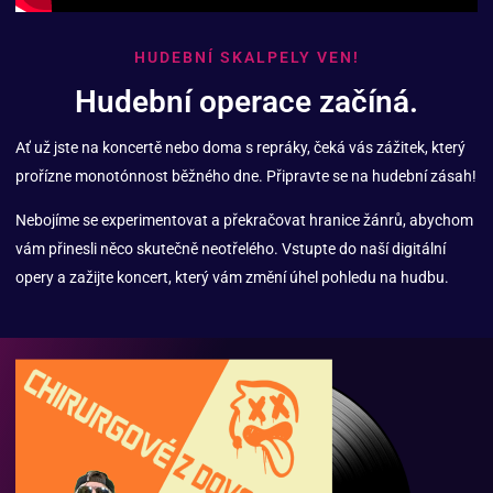
HUDEBNÍ SKALPELY VEN!
Hudební operace začíná.
Ať už jste na koncertě nebo doma s repráky, čeká vás zážitek, který
prořízne monotónnost běžného dne. Připravte se na hudební zásah!
Nebojíme se experimentovat a překračovat hranice žánrů, abychom
vám přinesli něco skutečně neotřelého. Vstupte do naší digitální
opery a zažijte koncert, který vám změní úhel pohledu na hudbu.