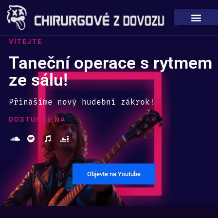
content
VÍTEJTE
Taneční operace s rytmem
ze sálu!
Přinášíme nový hudební zákrok!
DOSTUPNÉ NA
Objevte na Youtube