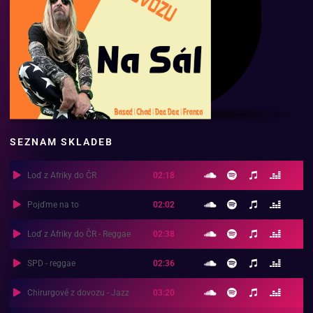
SEZNAM SKLADEB
Loď z Afriky do ČR
02:18
Pojďme na to
02:02
Loď z Afriky do ČR - Reggae
02:38
SPD - reggae
02:36
Chirurgové z dovozu - Jazz
03:20